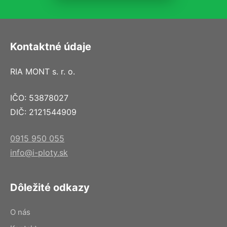
Kontaktné údaje
RIA MONT s. r. o.
IČO: 53878027
DIČ: 2121544909
0915 950 055
info@i-ploty.sk
Dôležité odkazy
O nás