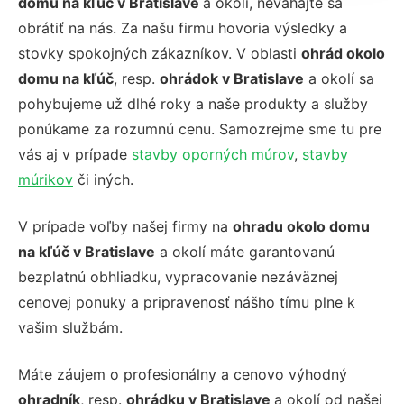
domu na kľúč v Bratislave
a okolí, neváhajte sa
obrátiť na nás. Za našu firmu hovoria výsledky a
stovky spokojných zákazníkov. V oblasti
ohrád okolo
domu na kľúč
, resp.
ohrádok v Bratislave
a okolí sa
pohybujeme už dlhé roky a naše produkty a služby
ponúkame za rozumnú cenu. Samozrejme sme tu pre
vás aj v prípade
stavby oporných múrov
,
stavby
múrikov
či iných.
V prípade voľby našej firmy na
ohradu okolo domu
na kľúč v Bratislave
a okolí máte garantovanú
bezplatnú obhliadku, vypracovanie nezáväznej
cenovej ponuky a pripravenosť nášho tímu plne k
vašim službám.
Máte záujem o profesionálny a cenovo výhodný
ohradník
, resp.
ohrádku v Bratislave
a okolí od našej