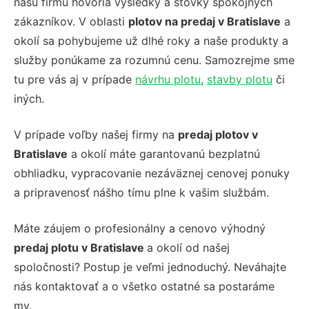
našu firmu hovoria výsledky a stovky spokojných
zákazníkov. V oblasti
plotov na predaj v Bratislave
a
okolí sa pohybujeme už dlhé roky a naše produkty a
služby ponúkame za rozumnú cenu. Samozrejme sme
tu pre vás aj v prípade
návrhu plotu
,
stavby plotu
či
iných.
V prípade voľby našej firmy na
predaj plotov v
Bratislave
a okolí máte garantovanú bezplatnú
obhliadku, vypracovanie nezáväznej cenovej ponuky
a pripravenosť nášho tímu plne k vašim službám.
Máte záujem o profesionálny a cenovo výhodný
predaj plotu v Bratislave
a okolí od našej
spoločnosti? Postup je veľmi jednoduchý. Neváhajte
nás kontaktovať a o všetko ostatné sa postaráme
my.