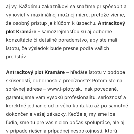
aj vy. Každému zákazníkovi sa snažíme prispôsobiť a
vyhovieť v maximálnej možnej miere, pretože vieme,
že osobný prístup je kľúčom k úspechu.
Antracitový
plot Kramáre
– samozrejmosťou sú aj odborné
konzultácie či detailné poradenstvo, aby ste mali
istotu, že výsledok bude presne podľa vašich
predstáv.
Antracitový plot Kramáre
– hľadáte istotu v podobe
skúseností, odbornosti a precíznosti? Potom ste na
správnej adrese – www.i-ploty.sk. Inak povedané,
garantujeme vám vysokú profesionalitu, serióznosť a
korektné jednanie od prvého kontaktu až po samotné
dokončenie vašej zákazky. Keďže aj my sme iba
ľudia, sme tu pre vás nielen počas spolupráce, ale aj
v prípade riešenia prípadnej nespokojnosti, ktorú