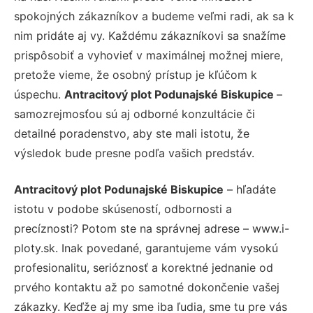
spokojných zákazníkov a budeme veľmi radi, ak sa k
nim pridáte aj vy. Každému zákazníkovi sa snažíme
prispôsobiť a vyhovieť v maximálnej možnej miere,
pretože vieme, že osobný prístup je kľúčom k
úspechu.
Antracitový plot Podunajské Biskupice
–
samozrejmosťou sú aj odborné konzultácie či
detailné poradenstvo, aby ste mali istotu, že
výsledok bude presne podľa vašich predstáv.
Antracitový plot Podunajské Biskupice
– hľadáte
istotu v podobe skúseností, odbornosti a
precíznosti? Potom ste na správnej adrese – www.i-
ploty.sk. Inak povedané, garantujeme vám vysokú
profesionalitu, serióznosť a korektné jednanie od
prvého kontaktu až po samotné dokončenie vašej
zákazky. Keďže aj my sme iba ľudia, sme tu pre vás