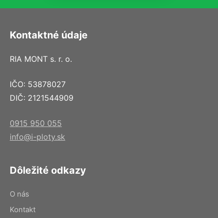
Kontaktné údaje
RIA MONT s. r. o.
IČO: 53878027
DIČ: 2121544909
0915 950 055
info@i-ploty.sk
Dôležité odkazy
O nás
Kontakt