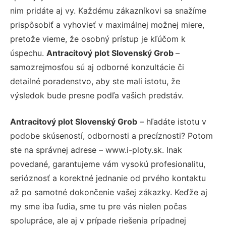
nim pridáte aj vy. Každému zákazníkovi sa snažíme
prispôsobiť a vyhovieť v maximálnej možnej miere,
pretože vieme, že osobný prístup je kľúčom k
úspechu.
Antracitový plot Slovenský Grob
–
samozrejmosťou sú aj odborné konzultácie či
detailné poradenstvo, aby ste mali istotu, že
výsledok bude presne podľa vašich predstáv.
Antracitový plot Slovenský Grob
– hľadáte istotu v
podobe skúseností, odbornosti a precíznosti? Potom
ste na správnej adrese – www.i-ploty.sk. Inak
povedané, garantujeme vám vysokú profesionalitu,
serióznosť a korektné jednanie od prvého kontaktu
až po samotné dokončenie vašej zákazky. Keďže aj
my sme iba ľudia, sme tu pre vás nielen počas
spolupráce, ale aj v prípade riešenia prípadnej