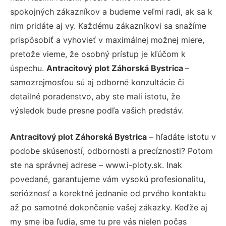
spokojných zákazníkov a budeme veľmi radi, ak sa k
nim pridáte aj vy. Každému zákazníkovi sa snažíme
prispôsobiť a vyhovieť v maximálnej možnej miere,
pretože vieme, že osobný prístup je kľúčom k
úspechu.
Antracitový plot Záhorská Bystrica
–
samozrejmosťou sú aj odborné konzultácie či
detailné poradenstvo, aby ste mali istotu, že
výsledok bude presne podľa vašich predstáv.
Antracitový plot Záhorská Bystrica
– hľadáte istotu v
podobe skúseností, odbornosti a precíznosti? Potom
ste na správnej adrese – www.i-ploty.sk. Inak
povedané, garantujeme vám vysokú profesionalitu,
serióznosť a korektné jednanie od prvého kontaktu
až po samotné dokončenie vašej zákazky. Keďže aj
my sme iba ľudia, sme tu pre vás nielen počas