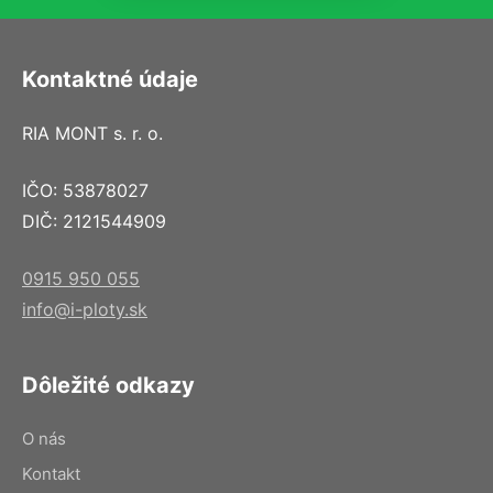
Kontaktné údaje
RIA MONT s. r. o.
IČO: 53878027
DIČ: 2121544909
0915 950 055
info@i-ploty.sk
Dôležité odkazy
O nás
Kontakt