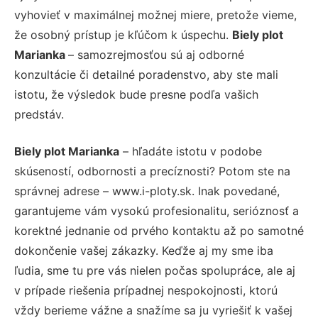
vyhovieť v maximálnej možnej miere, pretože vieme,
že osobný prístup je kľúčom k úspechu.
Biely plot
Marianka
– samozrejmosťou sú aj odborné
konzultácie či detailné poradenstvo, aby ste mali
istotu, že výsledok bude presne podľa vašich
predstáv.
Biely plot Marianka
– hľadáte istotu v podobe
skúseností, odbornosti a precíznosti? Potom ste na
správnej adrese – www.i-ploty.sk. Inak povedané,
garantujeme vám vysokú profesionalitu, serióznosť a
korektné jednanie od prvého kontaktu až po samotné
dokončenie vašej zákazky. Keďže aj my sme iba
ľudia, sme tu pre vás nielen počas spolupráce, ale aj
v prípade riešenia prípadnej nespokojnosti, ktorú
vždy berieme vážne a snažíme sa ju vyriešiť k vašej