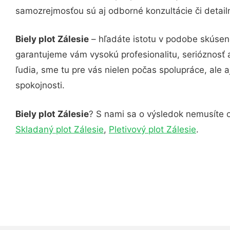
samozrejmosťou sú aj odborné konzultácie či detail
Biely plot Zálesie
– hľadáte istotu v podobe skúseno
garantujeme vám vysokú profesionalitu, serióznosť
ľudia, sme tu pre vás nielen počas spolupráce, ale a
spokojnosti.
Biely plot Zálesie
? S nami sa o výsledok nemusíte ob
Skladaný plot Zálesie
,
Pletivový plot Zálesie
.