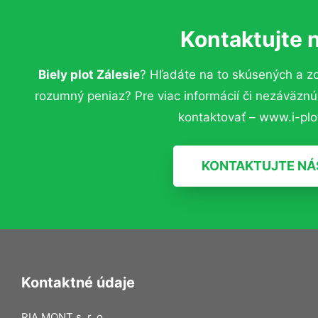
Kontaktujte 
Biely plot Zálesie
? Hľadáte na to skúsených a z
rozumný peniaz? Pre viac informácií či nezáväzn
kontaktovať – www.i-plot
KONTAKTUJTE NÁ
Kontaktné údaje
RIA MONT s. r. o.