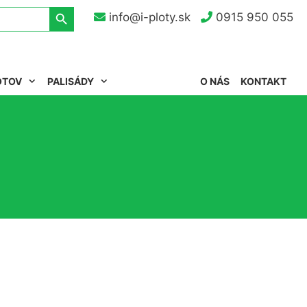
Search Button
info@i-ploty.sk
0915 950 055
OTOV
PALISÁDY
O NÁS
KONTAKT