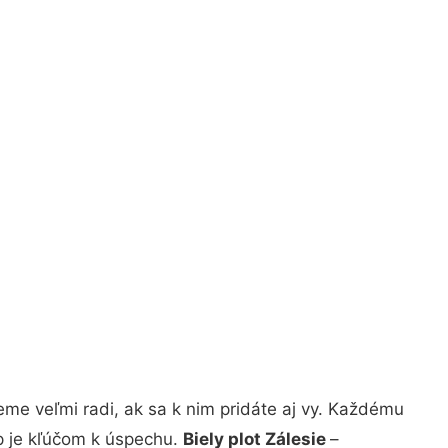
me veľmi radi, ak sa k nim pridáte aj vy. Každému
p je kľúčom k úspechu.
Biely plot Zálesie
–