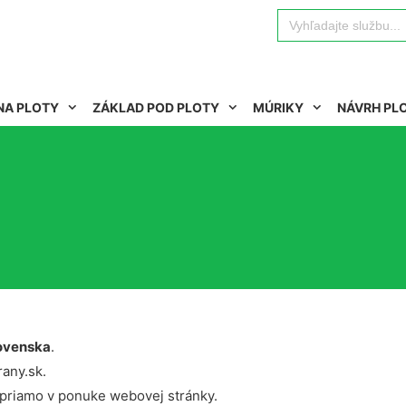
Search
for:
NA PLOTY
ZÁKLAD POD PLOTY
MÚRIKY
NÁVRH PL
ovenska
.
rany.sk.
 priamo v ponuke webovej stránky.