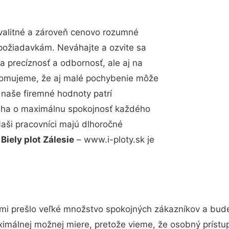
valitné a zároveň cenovo rozumné
 požiadavkám. Neváhajte a ozvite sa
a precíznosť a odbornosť, ale aj na
edomujeme, že aj malé pochybenie môže
 naše firemné hodnoty patrí
snaha o maximálnu spokojnosť každého
Naši pracovníci majú dlhoročné
.
Biely plot Zálesie
– www.i-ploty.sk je
ami prešlo veľké množstvo spokojných zákazníkov a bude
ximálnej možnej miere, pretože vieme, že osobný prístu