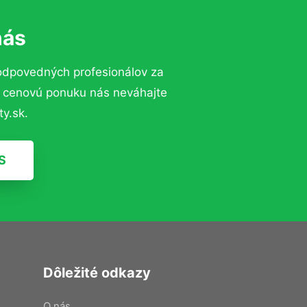
nás
odpovedných profesionálov za
ú cenovú ponuku nás neváhajte
y.sk.
S
Dôležité odkazy
O nás