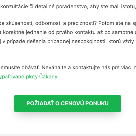
onzultácie či detailné poradenstvo, aby ste mali istot
be skúseností, odbornosti a precíznosti? Potom ste na s
 a korektné jednanie od prvého kontaktu až po samotné
j v prípade riešenia prípadnej nespokojnosti, ktorú vždy
emusíte obávať. Neváhajte a kontaktujte nás pre viac inf
ypaľované ploty Čakany
.
POŽIADAŤ O CENOVÚ PONUKU