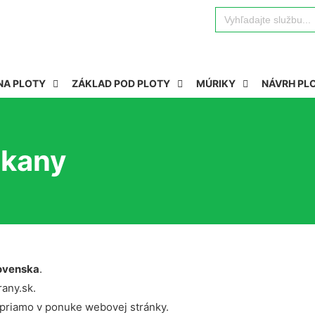
Search
for:
NA PLOTY
ZÁKLAD POD PLOTY
MÚRIKY
NÁVRH PL
akany
ovenska
.
rany.sk.
 priamo v ponuke webovej stránky.