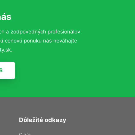
nás
ch a zodpovedných profesionálov
znú cenovú ponuku nás neváhajte
y.sk.
S
Dôležité odkazy
O nás