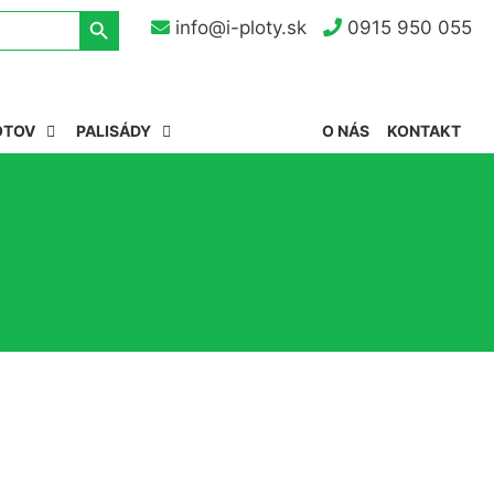
Search Button
info@i-ploty.sk
0915 950 055
OTOV
PALISÁDY
O NÁS
KONTAKT