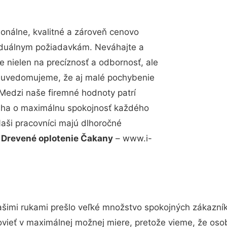
nálne, kvalitné a zároveň cenovo
viduálnym požiadavkám. Neváhajte a
e nielen na precíznosť a odbornosť, ale
si uvedomujeme, že aj malé pochybenie
Medzi naše firemné hodnoty patrí
snaha o maximálnu spokojnosť každého
Naši pracovníci majú dlhoročné
.
Drevené oplotenie Čakany
– www.i-
ašimi rukami prešlo veľké množstvo spokojných zákazníko
vieť v maximálnej možnej miere, pretože vieme, že oso