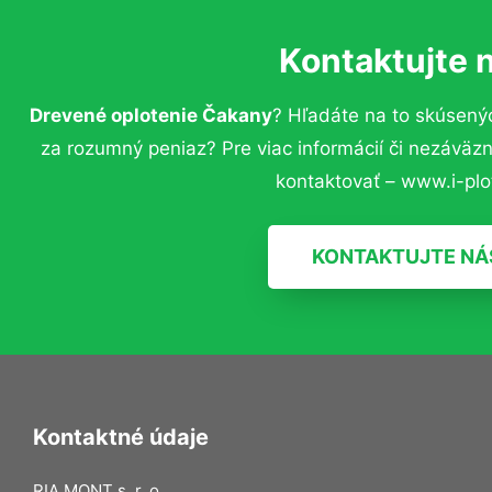
Kontaktujte 
Drevené oplotenie Čakany
? Hľadáte na to skúsený
za rozumný peniaz? Pre viac informácií či nezávä
kontaktovať – www.i-plot
KONTAKTUJTE NÁ
Kontaktné údaje
RIA MONT s. r. o.