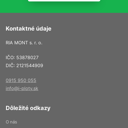
Kontaktné údaje
RIA MONT s. r. o.
IČO: 53878027
DIČ: 2121544909
0915 950 055
info@i-ploty.sk
Dôležité odkazy
O nás