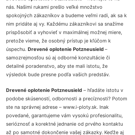
nás. Našimi rukami prešlo veľké množstvo
spokojných zákazníkov a budeme veľmi radi, ak sa k
nim pridáte aj vy. Každému zákazníkovi sa snažíme
prispôsobiť a vyhovieť v maximálnej možnej miere,
pretože vieme, že osobný prístup je kľúčom k
úspechu.
Drevené oplotenie Potzneusield
–
samozrejmosťou sú aj odborné konzultácie či
detailné poradenstvo, aby ste mali istotu, že
výsledok bude presne podľa vašich predstáv.
Drevené oplotenie Potzneusield
– hľadáte istotu v
podobe skúseností, odbornosti a precíznosti? Potom
ste na správnej adrese – www.i-ploty.sk. Inak
povedané, garantujeme vám vysokú profesionalitu,
serióznosť a korektné jednanie od prvého kontaktu
až po samotné dokončenie vašej zákazky. Keďže aj