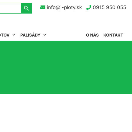
Search Button
info@i-ploty.sk
0915 950 055
OTOV
PALISÁDY
O NÁS
KONTAKT