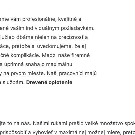
me vám profesionálne, kvalitné a
bené vašim individuálnym požiadavkám.
 služieb dbáme nielen na precíznosť a
ráce, pretože si uvedomujeme, že aj
čné komplikácie. Medzi naše firemné
up a úprimná snaha o maximálnu
y na prvom mieste. Naši pracovníci majú
im službám.
Drevené oplotenie
te to na nás. Našimi rukami prešlo veľké množstvo spo
prispôsobiť a vyhovieť v maximálnej možnej miere, pret