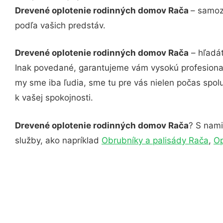
Drevené oplotenie rodinných domov Rača
– samoz
podľa vašich predstáv.
Drevené oplotenie rodinných domov Rača
– hľadát
Inak povedané, garantujeme vám vysokú profesional
my sme iba ľudia, sme tu pre vás nielen počas spolu
k vašej spokojnosti.
Drevené oplotenie rodinných domov Rača
? S nami
služby, ako napríklad
Obrubníky a palisády Rača
,
Op