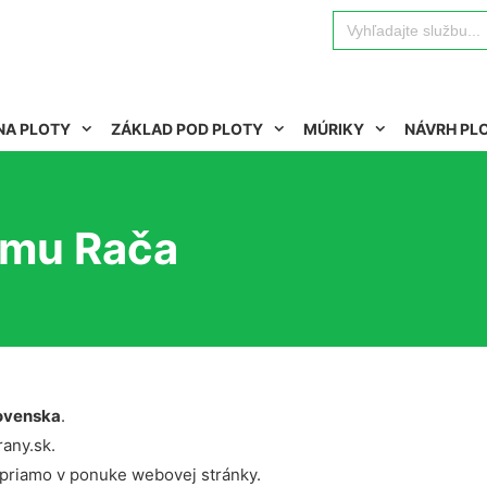
Search
for:
NA PLOTY
ZÁKLAD POD PLOTY
MÚRIKY
NÁVRH PL
omu Rača
ovenska
.
rany.sk.
 priamo v ponuke webovej stránky.