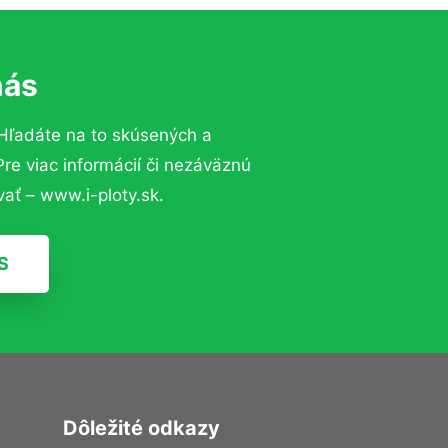
nás
Hľadáte na to skúsených a
e viac informácií či nezáväznú
ať – www.i-ploty.sk.
S
Dôležité odkazy