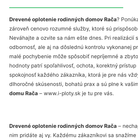
Drevené oplotenie rodinných domov Rača
? Ponúka
zároveň cenovo rozumné služby, ktoré sú prispôso
Neváhajte a ozvite sa nám ešte dnes. Pri realizácií
odbornosť, ale aj na dôslednú kontrolu vykonanej p
malé pochybenie môže spôsobiť nepríjemné a zbyto
hodnoty patrí spoľahlivosť, ochota, korektný príst
spokojnosť každého zákazníka, ktorá je pre nás vžd
dlhoročné skúsenosti, bohatú prax a sú plne k vaš
domu Rača
– www.i-ploty.sk je tu pre vás.
Drevené oplotenie rodinných domov Rača
– nechaj
nim pridáte aj vy. Každému zákazníkovi sa snažíme 