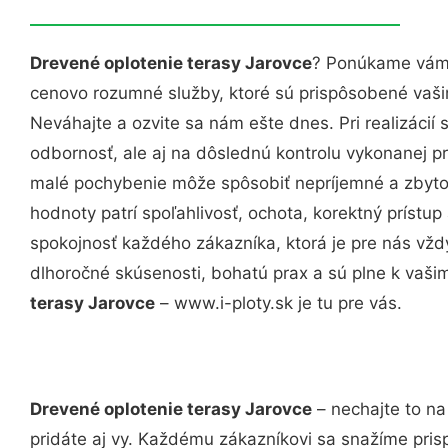
Drevené oplotenie terasy Jarovce
? Ponúkame vám p
cenovo rozumné služby, ktoré sú prispôsobené vaš
Neváhajte a ozvite sa nám ešte dnes. Pri realizácií
odbornosť, ale aj na dôslednú kontrolu vykonanej p
malé pochybenie môže spôsobiť nepríjemné a zbyto
hodnoty patrí spoľahlivosť, ochota, korektný príst
spokojnosť každého zákazníka, ktorá je pre nás vžd
dlhoročné skúsenosti, bohatú prax a sú plne k vaš
terasy Jarovce
– www.i-ploty.sk je tu pre vás.
Drevené oplotenie terasy Jarovce
– nechajte to na
pridáte aj vy. Každému zákazníkovi sa snažíme pris