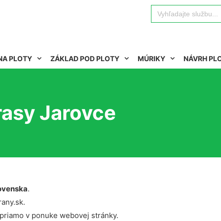
Search
for:
NA PLOTY
ZÁKLAD POD PLOTY
MÚRIKY
NÁVRH PL
rasy Jarovce
ovenska
.
rany.sk.
 priamo v ponuke webovej stránky.