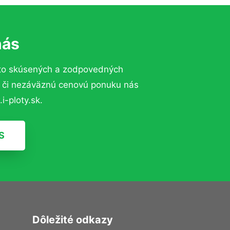
nás
 to skúsených a zodpovedných
ií či nezáväznú cenovú ponuku nás
i-ploty.sk.
S
Dôležité odkazy