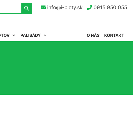
Search Button
info@i-ploty.sk
0915 950 055
OTOV
PALISÁDY
O NÁS
KONTAKT