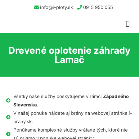
info@i-ploty.sk
0915 950 055
Drevené oplotenie záhrady
Lamač
Všetky naše služby poskytujeme v rámci
Západného
Slovenska
.
V našej ponuke nájdete aj brány na webovej stránke i-
brany.sk.
Ponúkame komplexné služby vrátane tých, ktoré nie
sú priamo v ponuke webovej stránky.