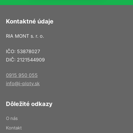
Kontaktné údaje
RIA MONT s. r. o.
IČO: 53878027
DIČ: 2121544909
0915 950 055
info@i-ploty.sk
Dôležité odkazy
O nás
Kontakt