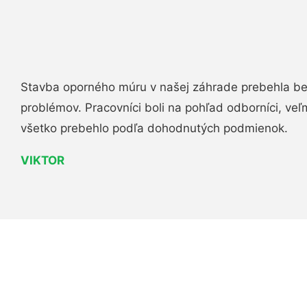
Stavba oporného múru v našej záhrade prebehla b
problémov. Pracovníci boli na pohľad odborníci, veľ
všetko prebehlo podľa dohodnutých podmienok.
VIKTOR