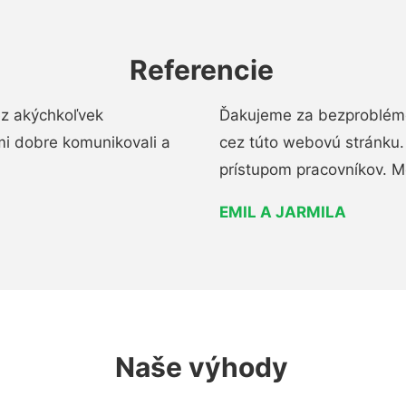
Referencie
ez akýchkoľvek
Ďakujeme za bezproblémo
mi dobre komunikovali a
cez túto webovú stránku. 
prístupom pracovníkov. M
EMIL A JARMILA
Naše výhody