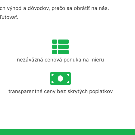
h výhod a dôvodov, prečo sa obrátiť na nás.
ľutovať.
nezáväzná cenová ponuka na mieru
transparentné ceny bez skrytých poplatkov