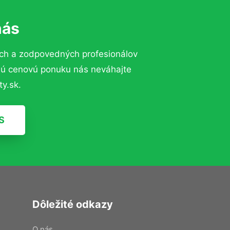
nás
ch a zodpovedných profesionálov
znú cenovú ponuku nás neváhajte
y.sk.
S
Dôležité odkazy
O nás