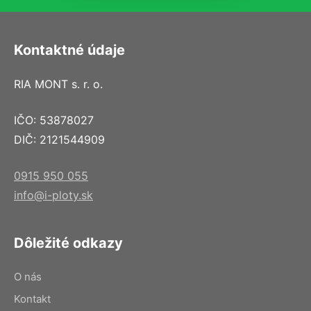
Kontaktné údaje
RIA MONT s. r. o.
IČO: 53878027
DIČ: 2121544909
0915 950 055
info@i-ploty.sk
Dôležité odkazy
O nás
Kontakt