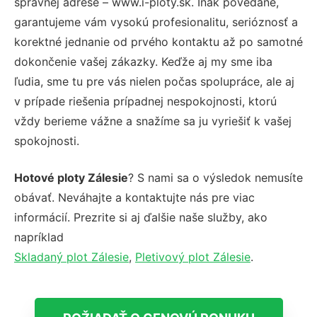
správnej adrese – www.i-ploty.sk. Inak povedané,
garantujeme vám vysokú profesionalitu, serióznosť a
korektné jednanie od prvého kontaktu až po samotné
dokončenie vašej zákazky. Keďže aj my sme iba
ľudia, sme tu pre vás nielen počas spolupráce, ale aj
v prípade riešenia prípadnej nespokojnosti, ktorú
vždy berieme vážne a snažíme sa ju vyriešiť k vašej
spokojnosti.
Hotové ploty Zálesie
? S nami sa o výsledok nemusíte
obávať. Neváhajte a kontaktujte nás pre viac
informácií. Prezrite si aj ďalšie naše služby, ako
napríklad
Skladaný plot Zálesie
,
Pletivový plot Zálesie
.