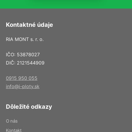
Kontaktné údaje
RIA MONT s. r. o.
IČO: 53878027
DIČ: 2121544909
0915 950 055
info@i-ploty.sk
Dôležité odkazy
O nás
Kontakt