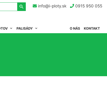
Search Button
info@i-ploty.sk
0915 950 055
OTOV
PALISÁDY
O NÁS
KONTAKT