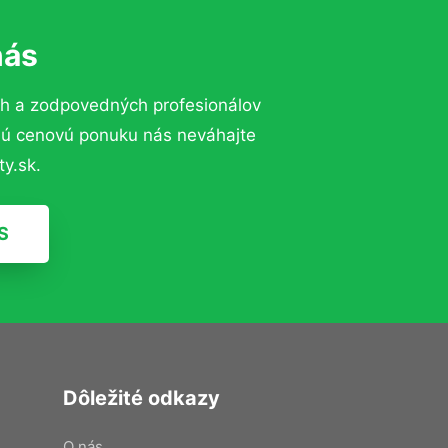
nás
ch a zodpovedných profesionálov
znú cenovú ponuku nás neváhajte
y.sk.
S
Dôležité odkazy
O nás