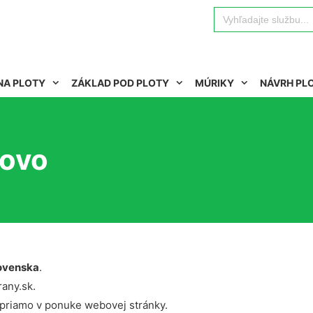
Search
for:
NA PLOTY
ZÁKLAD POD PLOTY
MÚRIKY
NÁVRH PL
novo
ovenska
.
rany.sk.
 priamo v ponuke webovej stránky.