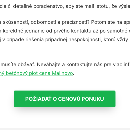
ie či detailné poradenstvo, aby ste mali istotu, že výs
 skúseností, odbornosti a precíznosti? Potom ste na sp
 a korektné jednanie od prvého kontaktu až po samotné
j v prípade riešenia prípadnej nespokojnosti, ktorú vždy
musíte obávať. Neváhajte a kontaktujte nás pre viac infor
ný betónový plot cena Malinovo
.
POŽIADAŤ O CENOVÚ PONUKU