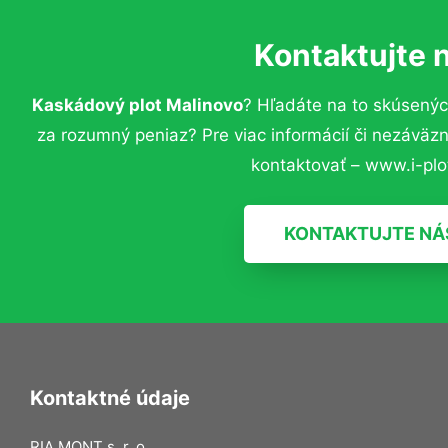
Kontaktujte 
Kaskádový plot Malinovo
? Hľadáte na to skúsený
za rozumný peniaz? Pre viac informácií či nezávä
kontaktovať – www.i-plot
KONTAKTUJTE NÁ
Kontaktné údaje
RIA MONT s. r. o.