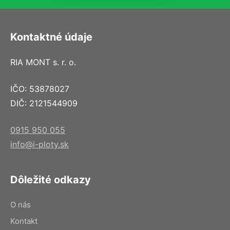
Kontaktné údaje
RIA MONT s. r. o.
IČO: 53878027
DIČ: 2121544909
0915 950 055
info@i-ploty.sk
Dôležité odkazy
O nás
Kontakt