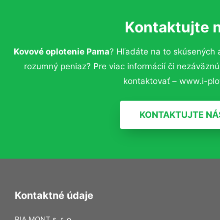
Kontaktujte 
Kovové oplotenie Pama
? Hľadáte na to skúsených 
rozumný peniaz? Pre viac informácií či nezáväzn
kontaktovať – www.i-plot
KONTAKTUJTE NÁ
Kontaktné údaje
RIA MONT s. r. o.