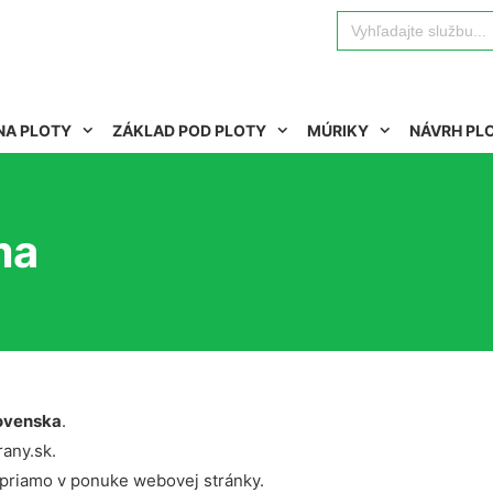
Search
for:
NA PLOTY
ZÁKLAD POD PLOTY
MÚRIKY
NÁVRH PL
ma
ovenska
.
rany.sk.
 priamo v ponuke webovej stránky.