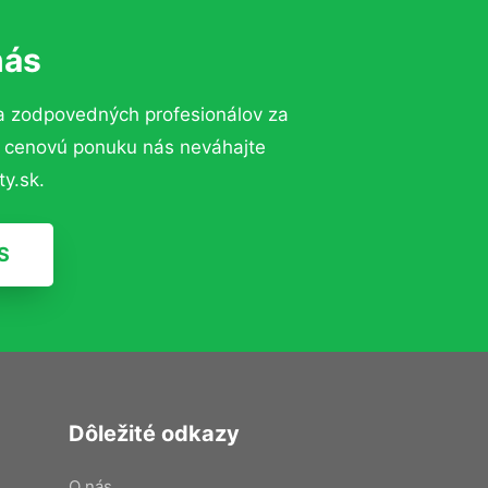
nás
a zodpovedných profesionálov za
ú cenovú ponuku nás neváhajte
y.sk.
S
Dôležité odkazy
O nás