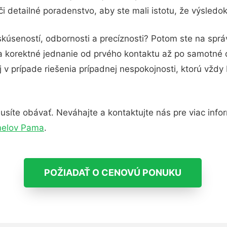
i detailné poradenstvo, aby ste mali istotu, že výsledo
skúseností, odbornosti a precíznosti? Potom ste na sprá
 a korektné jednanie od prvého kontaktu až po samotné
j v prípade riešenia prípadnej nespokojnosti, ktorú vždy
síte obávať. Neváhajte a kontaktujte nás pre viac informá
nelov Pama
.
POŽIADAŤ O CENOVÚ PONUKU