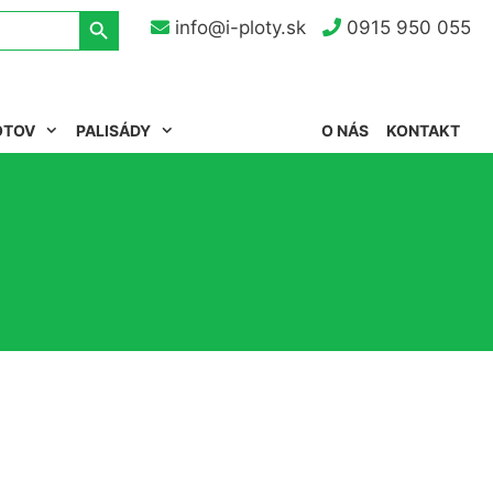
Search Button
info@i-ploty.sk
0915 950 055
OTOV
PALISÁDY
O NÁS
KONTAKT