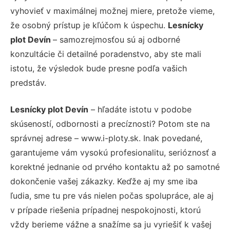
vyhovieť v maximálnej možnej miere, pretože vieme,
že osobný prístup je kľúčom k úspechu.
Lesnícky
plot Devín
– samozrejmosťou sú aj odborné
konzultácie či detailné poradenstvo, aby ste mali
istotu, že výsledok bude presne podľa vašich
predstáv.
Lesnícky plot Devín
– hľadáte istotu v podobe
skúseností, odbornosti a precíznosti? Potom ste na
správnej adrese – www.i-ploty.sk. Inak povedané,
garantujeme vám vysokú profesionalitu, serióznosť a
korektné jednanie od prvého kontaktu až po samotné
dokončenie vašej zákazky. Keďže aj my sme iba
ľudia, sme tu pre vás nielen počas spolupráce, ale aj
v prípade riešenia prípadnej nespokojnosti, ktorú
vždy berieme vážne a snažíme sa ju vyriešiť k vašej