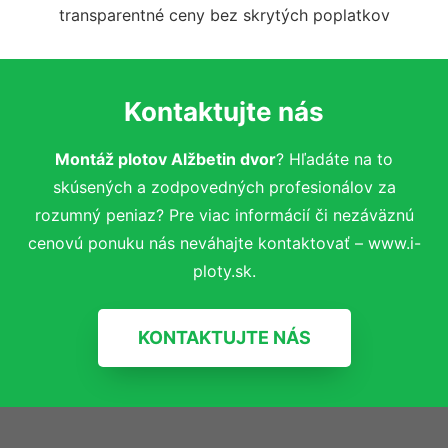
transparentné ceny bez skrytých poplatkov
Kontaktujte nás
Montáž plotov Alžbetin dvor
? Hľadáte na to
skúsených a zodpovedných profesionálov za
rozumný peniaz? Pre viac informácií či nezáväznú
cenovú ponuku nás neváhajte kontaktovať – www.i-
ploty.sk.
KONTAKTUJTE NÁS