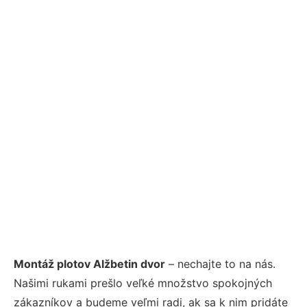
Montáž plotov Alžbetin dvor
– nechajte to na nás.
Našimi rukami prešlo veľké množstvo spokojných
zákazníkov a budeme veľmi radi, ak sa k nim pridáte