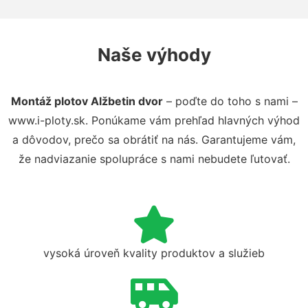
Naše výhody
Montáž plotov Alžbetin dvor
– poďte do toho s nami –
www.i-ploty.sk. Ponúkame vám prehľad hlavných výhod
a dôvodov, prečo sa obrátiť na nás. Garantujeme vám,
že nadviazanie spolupráce s nami nebudete ľutovať.
vysoká úroveň kvality produktov a služieb