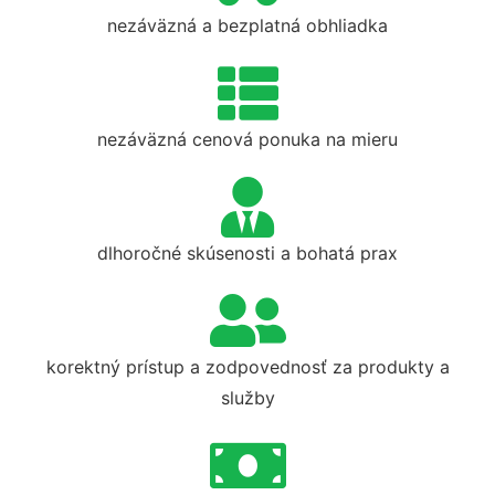
nezáväzná a bezplatná obhliadka
nezáväzná cenová ponuka na mieru
dlhoročné skúsenosti a bohatá prax
korektný prístup a zodpovednosť za produkty a
služby