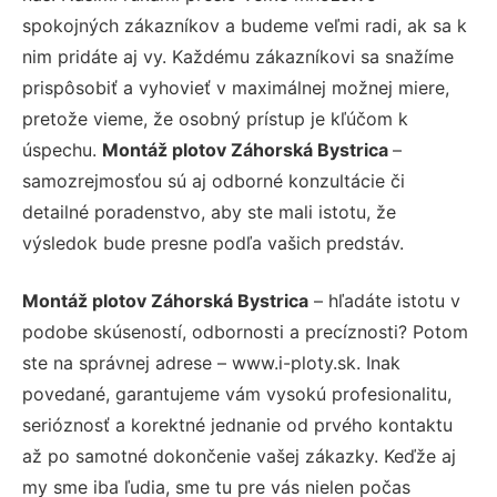
spokojných zákazníkov a budeme veľmi radi, ak sa k
nim pridáte aj vy. Každému zákazníkovi sa snažíme
prispôsobiť a vyhovieť v maximálnej možnej miere,
pretože vieme, že osobný prístup je kľúčom k
úspechu.
Montáž plotov Záhorská Bystrica
–
samozrejmosťou sú aj odborné konzultácie či
detailné poradenstvo, aby ste mali istotu, že
výsledok bude presne podľa vašich predstáv.
Montáž plotov Záhorská Bystrica
– hľadáte istotu v
podobe skúseností, odbornosti a precíznosti? Potom
ste na správnej adrese – www.i-ploty.sk. Inak
povedané, garantujeme vám vysokú profesionalitu,
serióznosť a korektné jednanie od prvého kontaktu
až po samotné dokončenie vašej zákazky. Keďže aj
my sme iba ľudia, sme tu pre vás nielen počas