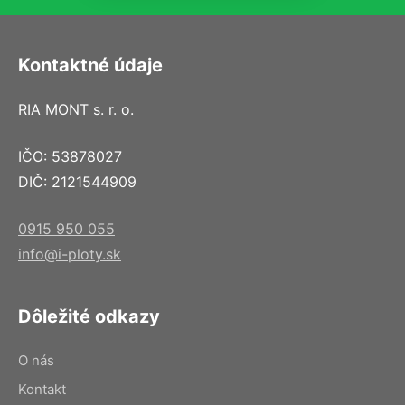
Kontaktné údaje
RIA MONT s. r. o.
IČO: 53878027
DIČ: 2121544909
0915 950 055
info@i-ploty.sk
Dôležité odkazy
O nás
Kontakt