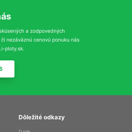
nás
 skúsených a zodpovedných
ií či nezáväznú cenovú ponuku nás
i-ploty.sk.
S
Dôležité odkazy
O nás