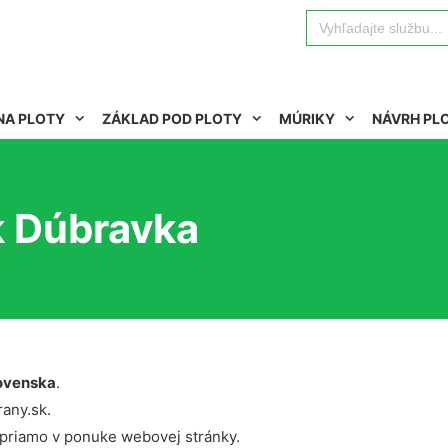
Search
for:
NA PLOTY
ZÁKLAD POD PLOTY
MÚRIKY
NÁVRH PL
k Dúbravka
ovenska
.
rany.sk.
 priamo v ponuke webovej stránky.