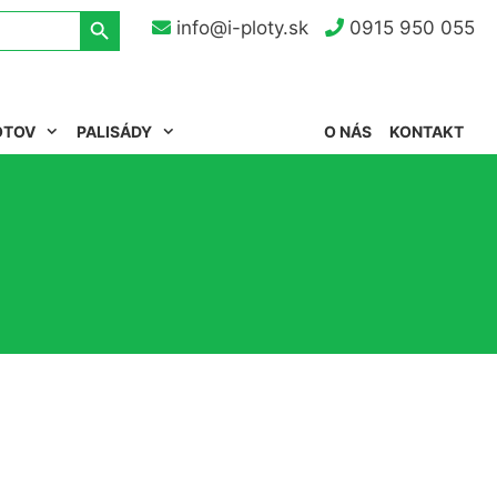
Search Button
info@i-ploty.sk
0915 950 055
OTOV
PALISÁDY
O NÁS
KONTAKT