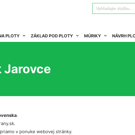
Search
for:
NA PLOTY
ZÁKLAD POD PLOTY
MÚRIKY
NÁVRH PL
k Jarovce
ovenska
.
rany.sk.
 priamo v ponuke webovej stránky.