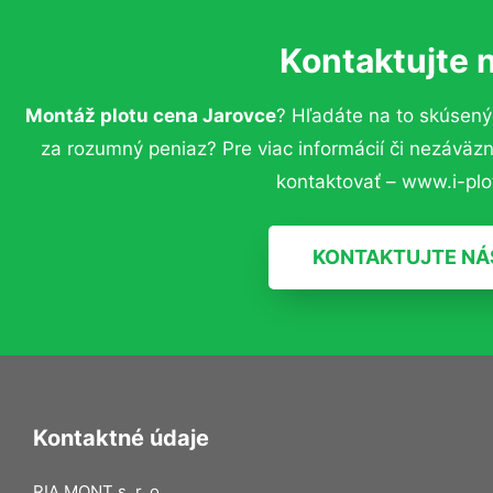
Kontaktujte 
Montáž plotu cena Jarovce
? Hľadáte na to skúsen
za rozumný peniaz? Pre viac informácií či nezávä
kontaktovať – www.i-plot
KONTAKTUJTE NÁ
Kontaktné údaje
RIA MONT s. r. o.