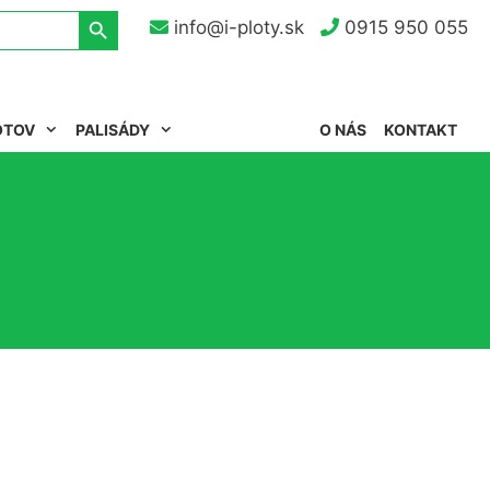
Search Button
info@i-ploty.sk
0915 950 055
OTOV
PALISÁDY
O NÁS
KONTAKT