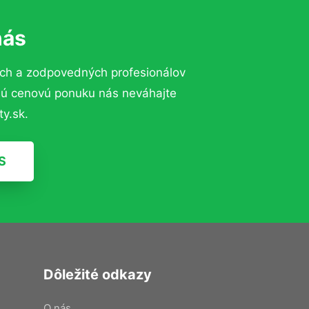
nás
ých a zodpovedných profesionálov
znú cenovú ponuku nás neváhajte
y.sk.
S
Dôležité odkazy
O nás