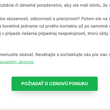
ltácie či detailné poradenstvo, aby ste mali istotu, že
obe skúseností, odbornosti a precíznosti? Potom ste na 
 a korektné jednanie od prvého kontaktu až po samotné
j v prípade riešenia prípadnej nespokojnosti, ktorú vždy
nemusíte obávať. Neváhajte a kontaktujte nás pre viac in
 susedmi Jarovce
.
POŽIADAŤ O CENOVÚ PONUKU