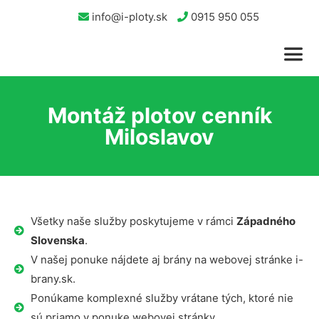
info@i-ploty.sk
0915 950 055
Montáž plotov cenník
Miloslavov
Všetky naše služby poskytujeme v rámci
Západného
Slovenska
.
V našej ponuke nájdete aj brány na webovej stránke i-
brany.sk.
Ponúkame komplexné služby vrátane tých, ktoré nie
sú priamo v ponuke webovej stránky.