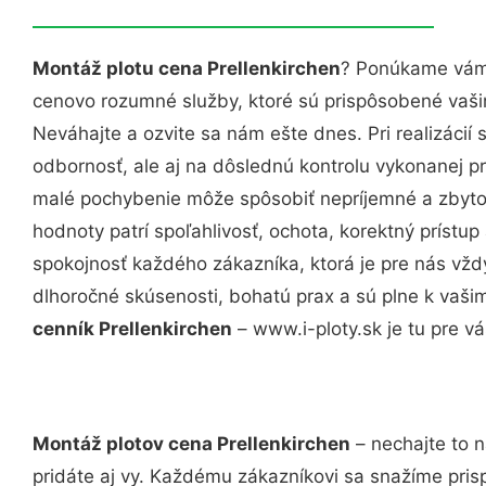
Montáž plotu cena Prellenkirchen
? Ponúkame vám 
cenovo rozumné služby, ktoré sú prispôsobené vaš
Neváhajte a ozvite sa nám ešte dnes. Pri realizácií
odbornosť, ale aj na dôslednú kontrolu vykonanej p
malé pochybenie môže spôsobiť nepríjemné a zbyto
hodnoty patrí spoľahlivosť, ochota, korektný príst
spokojnosť každého zákazníka, ktorá je pre nás vžd
dlhoročné skúsenosti, bohatú prax a sú plne k vaš
cenník Prellenkirchen
– www.i-ploty.sk je tu pre vá
Montáž plotov cena Prellenkirchen
– nechajte to 
pridáte aj vy. Každému zákazníkovi sa snažíme pris