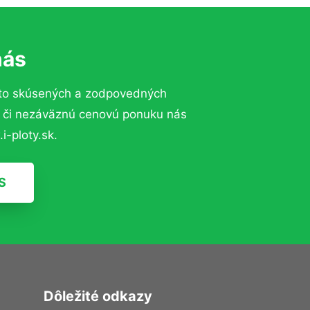
nás
 to skúsených a zodpovedných
ií či nezáväznú cenovú ponuku nás
i-ploty.sk.
S
Dôležité odkazy