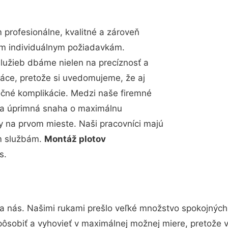
profesionálne, kvalitné a zároveň
im individuálnym požiadavkám.
 služieb dbáme nielen na precíznosť a
ráce, pretože si uvedomujeme, že aj
čné komplikácie. Medzi naše firemné
up a úprimná snaha o maximálnu
y na prvom mieste. Naši pracovníci majú
im službám.
Montáž plotov
s.
na nás. Našimi rukami prešlo veľké množstvo spokojných
pôsobiť a vyhovieť v maximálnej možnej miere, pretože 