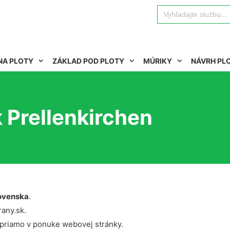
Search
for:
NA PLOTY
ZÁKLAD POD PLOTY
MÚRIKY
NÁVRH PL
 Prellenkirchen
ovenska
.
rany.sk.
 priamo v ponuke webovej stránky.