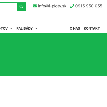
Search Button
info@i-ploty.sk
0915 950 055
OTOV
PALISÁDY
O NÁS
KONTAKT