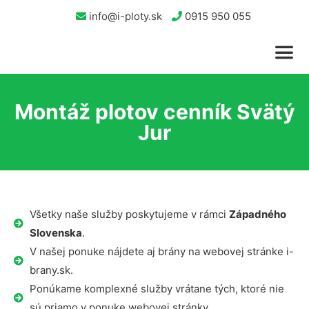
info@i-ploty.sk
0915 950 055
Montáž plotov cenník Svätý
Jur
Všetky naše služby poskytujeme v rámci
Západného
Slovenska
.
V našej ponuke nájdete aj brány na webovej stránke i-
brany.sk.
Ponúkame komplexné služby vrátane tých, ktoré nie
sú priamo v ponuke webovej stránky.