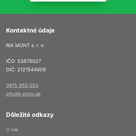
Kontaktné údaje
RIA MONT s. r. o.
IČO: 53878027
DIČ: 2121544909
0915 950 055
info@i-ploty.sk
Dôležité odkazy
O nás