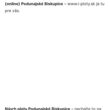
(online) Podunajské Biskupice
– www.i-ploty.sk je tu
pre vás.
Návrh plotu Podunajské Biskupice
– nechajte to na