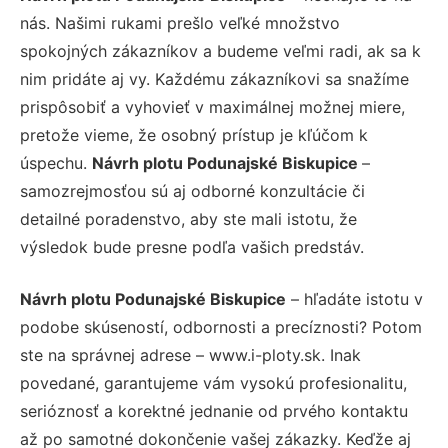
nás. Našimi rukami prešlo veľké množstvo
spokojných zákazníkov a budeme veľmi radi, ak sa k
nim pridáte aj vy. Každému zákazníkovi sa snažíme
prispôsobiť a vyhovieť v maximálnej možnej miere,
pretože vieme, že osobný prístup je kľúčom k
úspechu.
Návrh plotu Podunajské Biskupice
–
samozrejmosťou sú aj odborné konzultácie či
detailné poradenstvo, aby ste mali istotu, že
výsledok bude presne podľa vašich predstáv.
Návrh plotu Podunajské Biskupice
– hľadáte istotu v
podobe skúseností, odbornosti a precíznosti? Potom
ste na správnej adrese – www.i-ploty.sk. Inak
povedané, garantujeme vám vysokú profesionalitu,
serióznosť a korektné jednanie od prvého kontaktu
až po samotné dokončenie vašej zákazky. Keďže aj