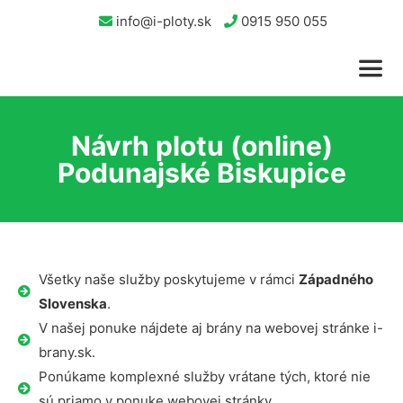
info@i-ploty.sk
0915 950 055
Návrh plotu (online)
Podunajské Biskupice
Všetky naše služby poskytujeme v rámci
Západného
Slovenska
.
V našej ponuke nájdete aj brány na webovej stránke i-
brany.sk.
Ponúkame komplexné služby vrátane tých, ktoré nie
sú priamo v ponuke webovej stránky.