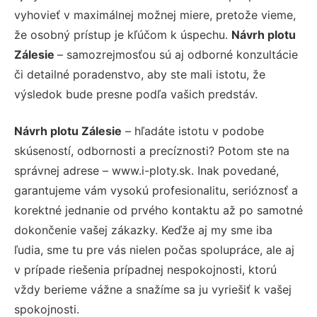
vyhovieť v maximálnej možnej miere, pretože vieme,
že osobný prístup je kľúčom k úspechu.
Návrh plotu
Zálesie
– samozrejmosťou sú aj odborné konzultácie
či detailné poradenstvo, aby ste mali istotu, že
výsledok bude presne podľa vašich predstáv.
Návrh plotu Zálesie
– hľadáte istotu v podobe
skúseností, odbornosti a precíznosti? Potom ste na
správnej adrese – www.i-ploty.sk. Inak povedané,
garantujeme vám vysokú profesionalitu, serióznosť a
korektné jednanie od prvého kontaktu až po samotné
dokončenie vašej zákazky. Keďže aj my sme iba
ľudia, sme tu pre vás nielen počas spolupráce, ale aj
v prípade riešenia prípadnej nespokojnosti, ktorú
vždy berieme vážne a snažíme sa ju vyriešiť k vašej
spokojnosti.