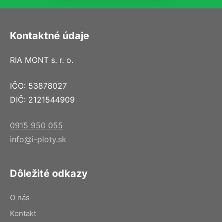
Kontaktné údaje
RIA MONT s. r. o.
IČO: 53878027
DIČ: 2121544909
0915 950 055
info@i-ploty.sk
Dôležité odkazy
O nás
Kontakt