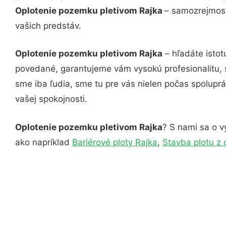
Oplotenie pozemku pletivom Rajka
– samozrejmosť
vašich predstáv.
Oplotenie pozemku pletivom Rajka
– hľadáte istot
povedané, garantujeme vám vysokú profesionalitu, 
sme iba ľudia, sme tu pre vás nielen počas spoluprác
vašej spokojnosti.
Oplotenie pozemku pletivom Rajka
? S nami sa o v
ako napríklad
Bariérové ploty Rajka
,
Stavba plotu z 