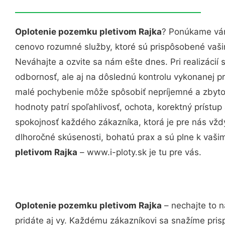
Oplotenie pozemku pletivom Rajka
? Ponúkame vám
cenovo rozumné služby, ktoré sú prispôsobené vaš
Neváhajte a ozvite sa nám ešte dnes. Pri realizácií
odbornosť, ale aj na dôslednú kontrolu vykonanej p
malé pochybenie môže spôsobiť nepríjemné a zbyto
hodnoty patrí spoľahlivosť, ochota, korektný príst
spokojnosť každého zákazníka, ktorá je pre nás vžd
dlhoročné skúsenosti, bohatú prax a sú plne k vaš
pletivom Rajka
– www.i-ploty.sk je tu pre vás.
Oplotenie pozemku pletivom Rajka
– nechajte to n
pridáte aj vy. Každému zákazníkovi sa snažíme pris