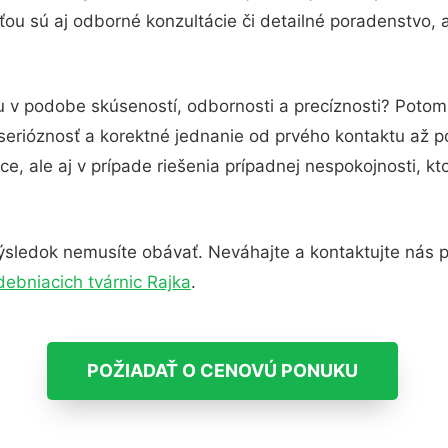
ou sú aj odborné konzultácie či detailné poradenstvo, a
u v podobe skúseností, odbornosti a precíznosti? Potom 
serióznosť a korektné jednanie od prvého kontaktu až 
e, ale aj v prípade riešenia prípadnej nespokojnosti, kt
ýsledok nemusíte obávať. Neváhajte a kontaktujte nás pre 
debniacich tvárnic Rajka
.
POŽIADAŤ O CENOVÚ PONUKU