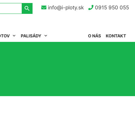
Search Button
info@i-ploty.sk
0915 950 055
OTOV
PALISÁDY
O NÁS
KONTAKT