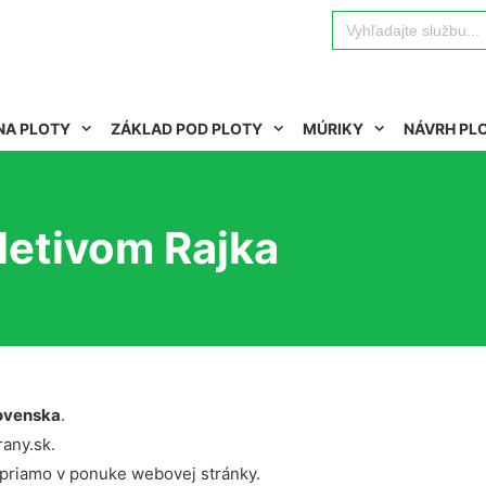
Search
for:
NA PLOTY
ZÁKLAD POD PLOTY
MÚRIKY
NÁVRH PL
letivom Rajka
ovenska
.
rany.sk.
 priamo v ponuke webovej stránky.