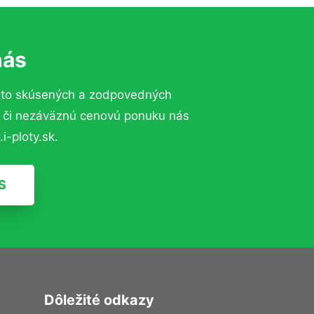
nás
 to skúsených a zodpovedných
ií či nezáväznú cenovú ponuku nás
i-ploty.sk.
S
Dôležité odkazy