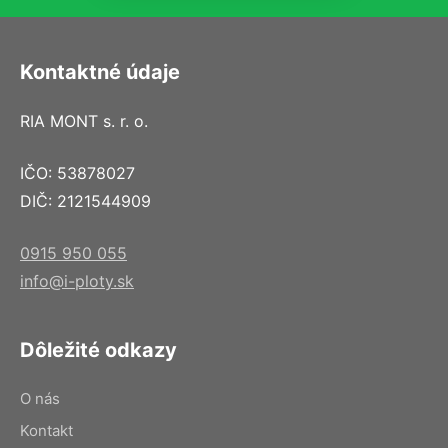
Kontaktné údaje
RIA MONT s. r. o.
IČO: 53878027
DIČ: 2121544909
0915 950 055
info@i-ploty.sk
Dôležité odkazy
O nás
Kontakt