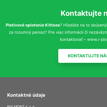
Kontaktujte 
Pletivové oplotenie Kittsee
? Hľadáte na to skúsen
za rozumný peniaz? Pre viac informácií či nezávä
kontaktovať – www.i-plot
KONTAKTUJTE NÁ
Kontaktné údaje
RIA MONT s. r. o.