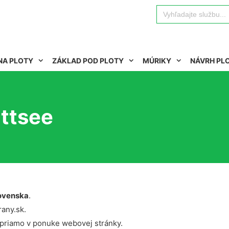
Search
for:
NA PLOTY
ZÁKLAD POD PLOTY
MÚRIKY
NÁVRH PL
ittsee
ovenska
.
rany.sk.
 priamo v ponuke webovej stránky.