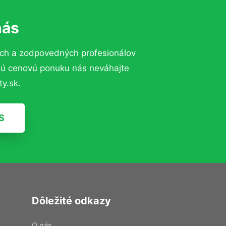
nás
ých a zodpovedných profesionálov
znú cenovú ponuku nás neváhajte
y.sk.
S
Dôležité odkazy
O nás