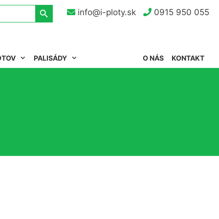
Search Button
info@i-ploty.sk
0915 950 055
OTOV
PALISÁDY
O NÁS
KONTAKT