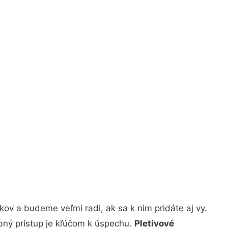
ov a budeme veľmi radi, ak sa k nim pridáte aj vy.
bný prístup je kľúčom k úspechu.
Pletivové