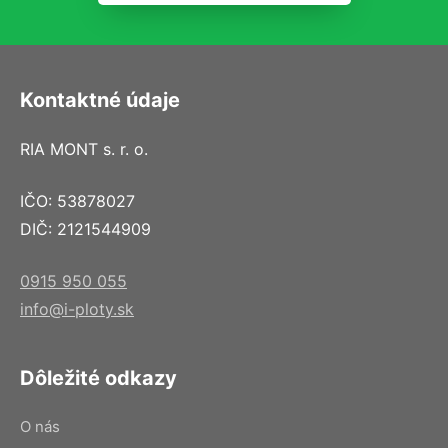
Kontaktné údaje
RIA MONT s. r. o.
IČO: 53878027
DIČ: 2121544909
0915 950 055
info@i-ploty.sk
Dôležité odkazy
O nás