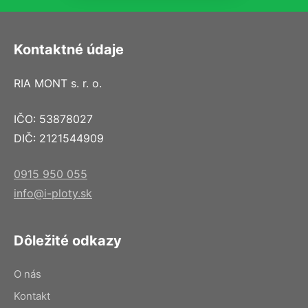
Kontaktné údaje
RIA MONT s. r. o.
IČO: 53878027
DIČ: 2121544909
0915 950 055
info@i-ploty.sk
Dôležité odkazy
O nás
Kontakt