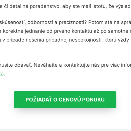
 či detailné poradenstvo, aby ste mali istotu, že výsle
skúseností, odbornosti a precíznosti? Potom ste na spr
 a korektné jednanie od prvého kontaktu až po samotné
j v prípade riešenia prípadnej nespokojnosti, ktorú vždy
síte obávať. Neváhajte a kontaktujte nás pre viac inform
ka
.
POŽIADAŤ O CENOVÚ PONUKU