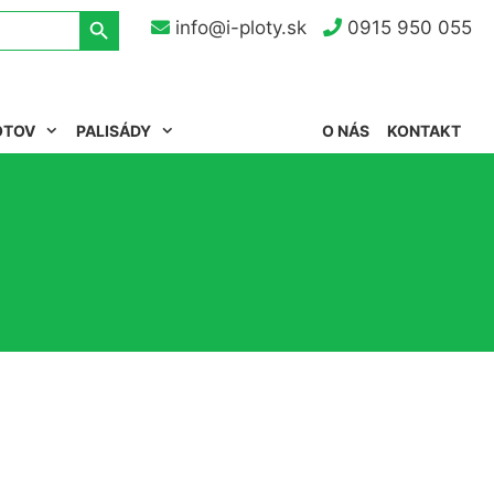
Search Button
info@i-ploty.sk
0915 950 055
OTOV
PALISÁDY
O NÁS
KONTAKT