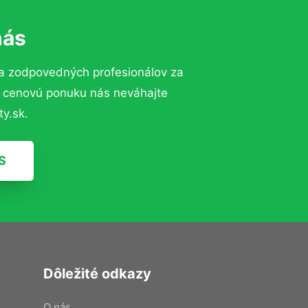
nás
 a zodpovedných profesionálov za
ú cenovú ponuku nás neváhajte
y.sk.
S
Dôležité odkazy
O nás