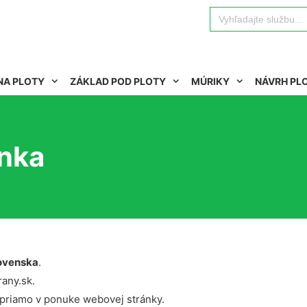
Search
for:
NA PLOTY
ZÁKLAD POD PLOTY
MÚRIKY
NÁVRH PL
inka
ovenska
.
rany.sk.
 priamo v ponuke webovej stránky.