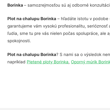
Borinka
– samozrejmosťou sú aj odborné konzultácie
Plot na chalupu Borinka
– hľadáte istotu v podobe 
garantujeme vám vysokú profesionalitu, serióznosť
ľudia, sme tu pre vás nielen počas spolupráce, ale a
spokojnosti.
Plot na chalupu Borinka
? S nami sa o výsledok nemu
napríklad
Pletené ploty Borinka
,
Oporný múrik Borin