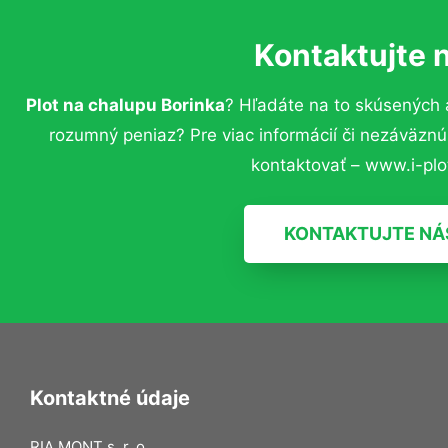
Kontaktujte 
Plot na chalupu Borinka
? Hľadáte na to skúsených
rozumný peniaz? Pre viac informácií či nezáväzn
kontaktovať – www.i-plot
KONTAKTUJTE NÁ
Kontaktné údaje
RIA MONT s. r. o.