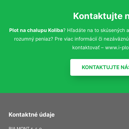
Kontaktujte 
Plot na chalupu Koliba
? Hľadáte na to skúsených 
rozumný peniaz? Pre viac informácií či nezáväzn
kontaktovať – www.i-plot
KONTAKTUJTE NÁ
Kontaktné údaje
RIA MONT s. r. o.