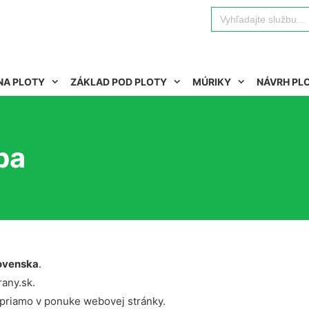
Search
for:
NA PLOTY
ZÁKLAD POD PLOTY
MÚRIKY
NÁVRH PL
ba
ovenska
.
rany.sk.
 priamo v ponuke webovej stránky.