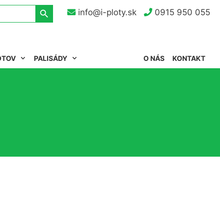
Search Button
info@i-ploty.sk
0915 950 055
OTOV
PALISÁDY
O NÁS
KONTAKT