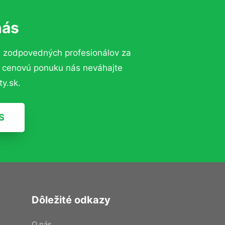
nás
a zodpovedných profesionálov za
ú cenovú ponuku nás neváhajte
y.sk.
S
Dôležité odkazy
O nás