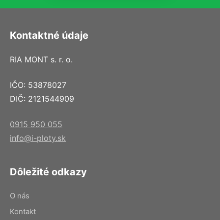
Kontaktné údaje
RIA MONT s. r. o.
IČO: 53878027
DIČ: 2121544909
0915 950 055
info@i-ploty.sk
Dôležité odkazy
O nás
Kontakt