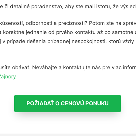
 či detailné poradenstvo, aby ste mali istotu, že výsl
kúseností, odbornosti a precíznosti? Potom ste na sprá
 a korektné jednanie od prvého kontaktu až po samotné
j v prípade riešenia prípadnej nespokojnosti, ktorú vždy
íte obávať. Neváhajte a kontaktujte nás pre viac informá
Vajnory
.
POŽIADAŤ O CENOVÚ PONUKU