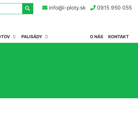
Search Button
info@i-ploty.sk
0915 950 055
OTOV
PALISÁDY
O NÁS
KONTAKT