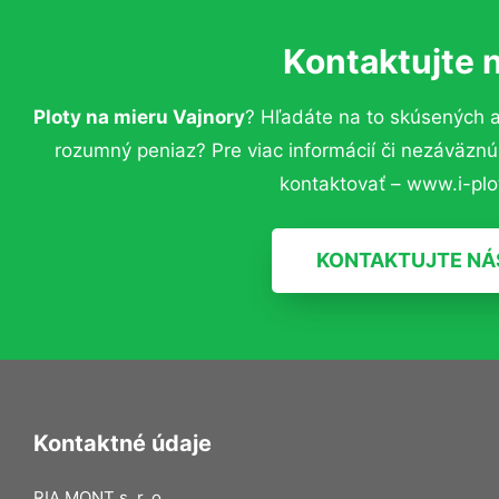
Kontaktujte 
Ploty na mieru Vajnory
? Hľadáte na to skúsených 
rozumný peniaz? Pre viac informácií či nezáväzn
kontaktovať – www.i-plot
KONTAKTUJTE NÁ
Kontaktné údaje
RIA MONT s. r. o.