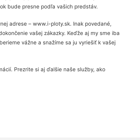
edok bude presne podľa vašich predstáv.
vnej adrese – www.i-ploty.sk. Inak povedané,
 dokončenie vašej zákazky. Keďže aj my sme iba
 berieme vážne a snažíme sa ju vyriešiť k vašej
cií. Prezrite si aj ďalšie naše služby, ako