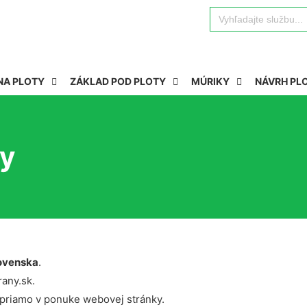
Search
for:
NA PLOTY
ZÁKLAD POD PLOTY
MÚRIKY
NÁVRH PL
ry
ovenska
.
rany.sk.
 priamo v ponuke webovej stránky.