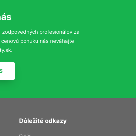
nás
a zodpovedných profesionálov za
ú cenovú ponuku nás neváhajte
y.sk.
S
Dôležité odkazy
O nás