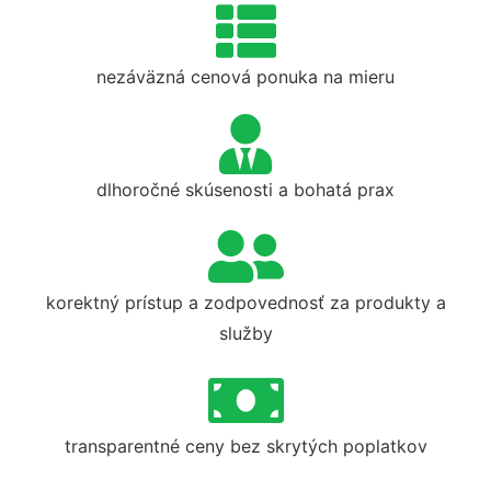
nezáväzná cenová ponuka na mieru
dlhoročné skúsenosti a bohatá prax
korektný prístup a zodpovednosť za produkty a
služby
transparentné ceny bez skrytých poplatkov