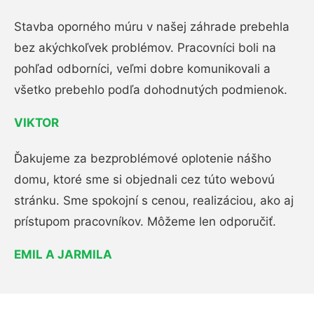
Stavba oporného múru v našej záhrade prebehla
bez akýchkoľvek problémov. Pracovníci boli na
pohľad odborníci, veľmi dobre komunikovali a
všetko prebehlo podľa dohodnutých podmienok.
VIKTOR
Ďakujeme za bezproblémové oplotenie nášho
domu, ktoré sme si objednali cez túto webovú
stránku. Sme spokojní s cenou, realizáciou, ako aj
prístupom pracovníkov. Môžeme len odporučiť.
EMIL A JARMILA