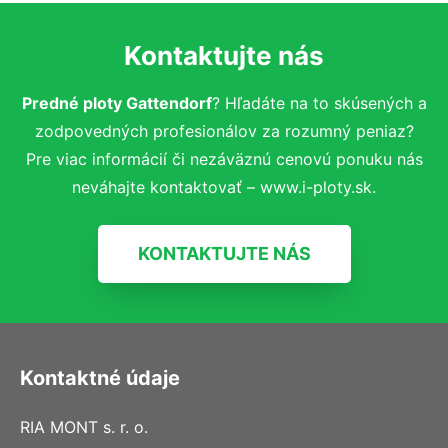
Kontaktujte nás
Predné ploty Gattendorf
? Hľadáte na to skúsených a
zodpovedných profesionálov za rozumný peniaz?
Pre viac informácií či nezáväznú cenovú ponuku nás
neváhajte kontaktovať – www.i-ploty.sk.
KONTAKTUJTE NÁS
Kontaktné údaje
RIA MONT s. r. o.