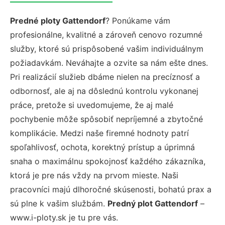
Predné ploty Gattendorf
? Ponúkame vám
profesionálne, kvalitné a zároveň cenovo rozumné
služby, ktoré sú prispôsobené vašim individuálnym
požiadavkám. Neváhajte a ozvite sa nám ešte dnes.
Pri realizácií služieb dbáme nielen na precíznosť a
odbornosť, ale aj na dôslednú kontrolu vykonanej
práce, pretože si uvedomujeme, že aj malé
pochybenie môže spôsobiť nepríjemné a zbytočné
komplikácie. Medzi naše firemné hodnoty patrí
spoľahlivosť, ochota, korektný prístup a úprimná
snaha o maximálnu spokojnosť každého zákazníka,
ktorá je pre nás vždy na prvom mieste. Naši
pracovníci majú dlhoročné skúsenosti, bohatú prax a
sú plne k vašim službám.
Predný plot Gattendorf
–
www.i-ploty.sk je tu pre vás.