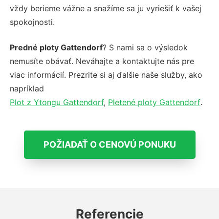
vždy berieme vážne a snažíme sa ju vyriešiť k vašej
spokojnosti.
Predné ploty Gattendorf
? S nami sa o výsledok
nemusíte obávať. Neváhajte a kontaktujte nás pre
viac informácií. Prezrite si aj ďalšie naše služby, ako
napríklad
Plot z Ytongu Gattendorf
,
Pletené ploty Gattendorf
.
POŽIADAŤ O CENOVÚ PONUKU
Referencie