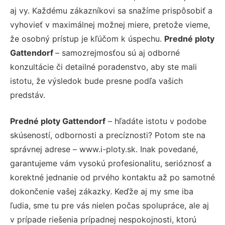
aj vy. Každému zákazníkovi sa snažíme prispôsobiť a
vyhovieť v maximálnej možnej miere, pretože vieme,
že osobný prístup je kľúčom k úspechu.
Predné ploty
Gattendorf
– samozrejmosťou sú aj odborné
konzultácie či detailné poradenstvo, aby ste mali
istotu, že výsledok bude presne podľa vašich
predstáv.
Predné ploty Gattendorf
– hľadáte istotu v podobe
skúseností, odbornosti a precíznosti? Potom ste na
správnej adrese – www.i-ploty.sk. Inak povedané,
garantujeme vám vysokú profesionalitu, serióznosť a
korektné jednanie od prvého kontaktu až po samotné
dokončenie vašej zákazky. Keďže aj my sme iba
ľudia, sme tu pre vás nielen počas spolupráce, ale aj
v prípade riešenia prípadnej nespokojnosti, ktorú