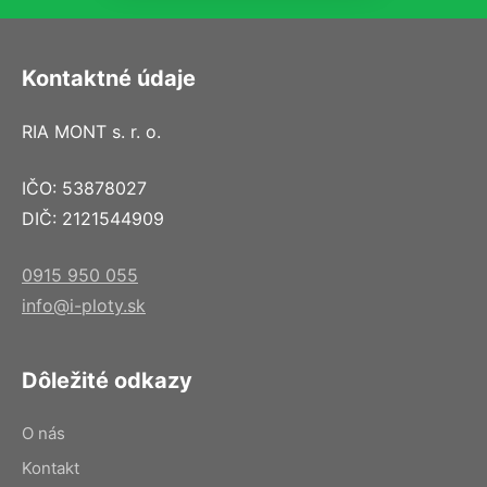
Kontaktné údaje
RIA MONT s. r. o.
IČO: 53878027
DIČ: 2121544909
0915 950 055
info@i-ploty.sk
Dôležité odkazy
O nás
Kontakt