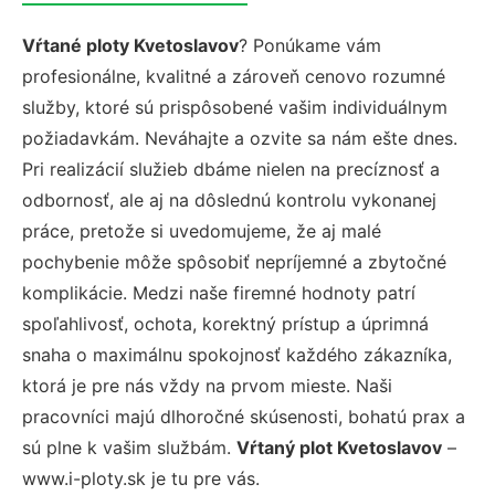
Vŕtané ploty Kvetoslavov
? Ponúkame vám
profesionálne, kvalitné a zároveň cenovo rozumné
služby, ktoré sú prispôsobené vašim individuálnym
požiadavkám. Neváhajte a ozvite sa nám ešte dnes.
Pri realizácií služieb dbáme nielen na precíznosť a
odbornosť, ale aj na dôslednú kontrolu vykonanej
práce, pretože si uvedomujeme, že aj malé
pochybenie môže spôsobiť nepríjemné a zbytočné
komplikácie. Medzi naše firemné hodnoty patrí
spoľahlivosť, ochota, korektný prístup a úprimná
snaha o maximálnu spokojnosť každého zákazníka,
ktorá je pre nás vždy na prvom mieste. Naši
pracovníci majú dlhoročné skúsenosti, bohatú prax a
sú plne k vašim službám.
Vŕtaný plot Kvetoslavov
–
www.i-ploty.sk je tu pre vás.