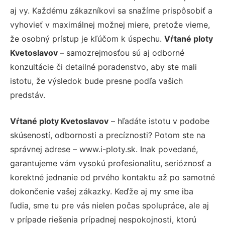
aj vy. Každému zákazníkovi sa snažíme prispôsobiť a
vyhovieť v maximálnej možnej miere, pretože vieme,
že osobný prístup je kľúčom k úspechu.
Vŕtané ploty
Kvetoslavov
– samozrejmosťou sú aj odborné
konzultácie či detailné poradenstvo, aby ste mali
istotu, že výsledok bude presne podľa vašich
predstáv.
Vŕtané ploty Kvetoslavov
– hľadáte istotu v podobe
skúseností, odbornosti a precíznosti? Potom ste na
správnej adrese – www.i-ploty.sk. Inak povedané,
garantujeme vám vysokú profesionalitu, serióznosť a
korektné jednanie od prvého kontaktu až po samotné
dokončenie vašej zákazky. Keďže aj my sme iba
ľudia, sme tu pre vás nielen počas spolupráce, ale aj
v prípade riešenia prípadnej nespokojnosti, ktorú