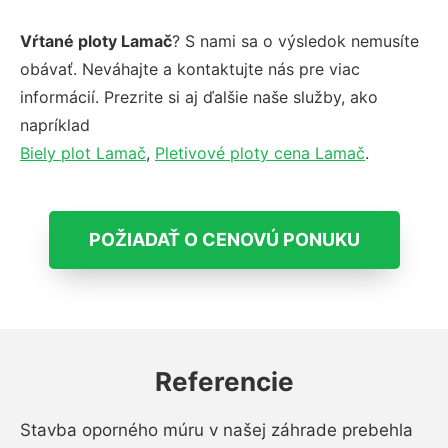
Vŕtané ploty Lamač
? S nami sa o výsledok nemusíte
obávať. Neváhajte a kontaktujte nás pre viac
informácií. Prezrite si aj ďalšie naše služby, ako
napríklad
Biely plot Lamač
,
Pletivové ploty cena Lamač
.
POŽIADAŤ O CENOVÚ PONUKU
Referencie
Stavba oporného múru v našej záhrade prebehla