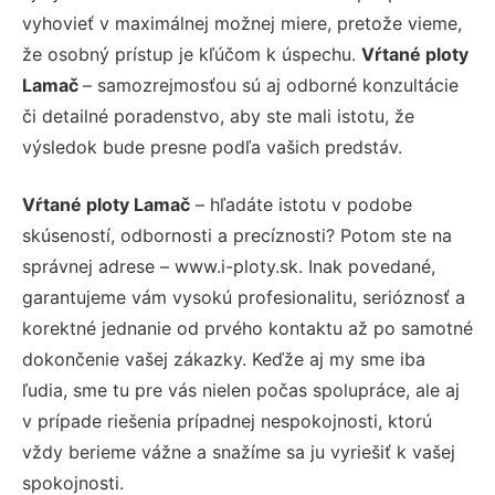
vyhovieť v maximálnej možnej miere, pretože vieme,
že osobný prístup je kľúčom k úspechu.
Vŕtané ploty
Lamač
– samozrejmosťou sú aj odborné konzultácie
či detailné poradenstvo, aby ste mali istotu, že
výsledok bude presne podľa vašich predstáv.
Vŕtané ploty Lamač
– hľadáte istotu v podobe
skúseností, odbornosti a precíznosti? Potom ste na
správnej adrese – www.i-ploty.sk. Inak povedané,
garantujeme vám vysokú profesionalitu, serióznosť a
korektné jednanie od prvého kontaktu až po samotné
dokončenie vašej zákazky. Keďže aj my sme iba
ľudia, sme tu pre vás nielen počas spolupráce, ale aj
v prípade riešenia prípadnej nespokojnosti, ktorú
vždy berieme vážne a snažíme sa ju vyriešiť k vašej
spokojnosti.