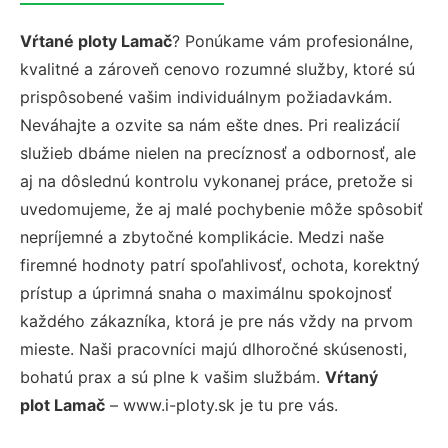
Vŕtané ploty Lamač
? Ponúkame vám profesionálne,
kvalitné a zároveň cenovo rozumné služby, ktoré sú
prispôsobené vašim individuálnym požiadavkám.
Neváhajte a ozvite sa nám ešte dnes. Pri realizácií
služieb dbáme nielen na precíznosť a odbornosť, ale
aj na dôslednú kontrolu vykonanej práce, pretože si
uvedomujeme, že aj malé pochybenie môže spôsobiť
nepríjemné a zbytočné komplikácie. Medzi naše
firemné hodnoty patrí spoľahlivosť, ochota, korektný
prístup a úprimná snaha o maximálnu spokojnosť
každého zákazníka, ktorá je pre nás vždy na prvom
mieste. Naši pracovníci majú dlhoročné skúsenosti,
bohatú prax a sú plne k vašim službám.
Vŕtaný
plot Lamač
– www.i-ploty.sk je tu pre vás.