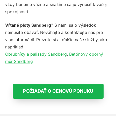
vždy berieme vážne a snažíme sa ju vyriešiť k vašej
spokojnosti.
Vŕtané ploty Sandberg
? S nami sa o výsledok
nemusíte obávať. Neváhajte a kontaktujte nás pre
viac informácií. Prezrite si aj ďalšie naše služby, ako
napríklad
Obrubníky a palisády Sandberg
,
Betónový oporný
múr Sandberg
.
POŽIADAŤ O CENOVÚ PONUKU