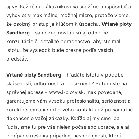
aj vy. Každému zákazníkovi sa snažíme prispôsobiť a
vyhovieť v maximálnej možnej miere, pretože vieme,
že osobný prístup je kľúčom k úspechu.
Vŕtané ploty
Sandberg
– samozrejmosťou sú aj odborné
konzultácie či detailné poradenstvo, aby ste mali
istotu, že výsledok bude presne podľa vašich
predstáv.
Vŕtané ploty Sandberg
– hľadáte istotu v podobe
skúseností, odbornosti a precíznosti? Potom ste na
správnej adrese – www.i-ploty.sk. Inak povedané,
garantujeme vám vysokú profesionalitu, serióznosť a
korektné jednanie od prvého kontaktu až po samotné
dokončenie vašej zákazky. Keďže aj my sme iba
ľudia, sme tu pre vás nielen počas spolupráce, ale aj
v prípade riešenia prípadnej nespokojnosti, ktorú