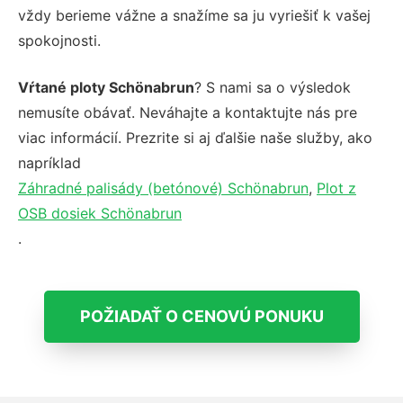
vždy berieme vážne a snažíme sa ju vyriešiť k vašej
spokojnosti.
Vŕtané ploty Schönabrun
? S nami sa o výsledok
nemusíte obávať. Neváhajte a kontaktujte nás pre
viac informácií. Prezrite si aj ďalšie naše služby, ako
napríklad
Záhradné palisády (betónové) Schönabrun
,
Plot z
OSB dosiek Schönabrun
.
POŽIADAŤ O CENOVÚ PONUKU