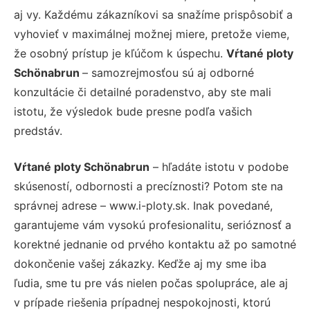
aj vy. Každému zákazníkovi sa snažíme prispôsobiť a
vyhovieť v maximálnej možnej miere, pretože vieme,
že osobný prístup je kľúčom k úspechu.
Vŕtané ploty
Schönabrun
– samozrejmosťou sú aj odborné
konzultácie či detailné poradenstvo, aby ste mali
istotu, že výsledok bude presne podľa vašich
predstáv.
Vŕtané ploty Schönabrun
– hľadáte istotu v podobe
skúseností, odbornosti a precíznosti? Potom ste na
správnej adrese – www.i-ploty.sk. Inak povedané,
garantujeme vám vysokú profesionalitu, serióznosť a
korektné jednanie od prvého kontaktu až po samotné
dokončenie vašej zákazky. Keďže aj my sme iba
ľudia, sme tu pre vás nielen počas spolupráce, ale aj
v prípade riešenia prípadnej nespokojnosti, ktorú