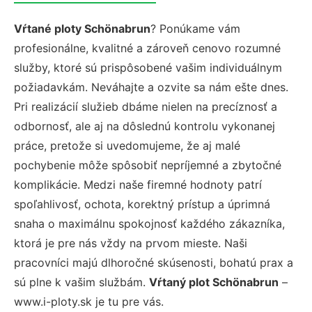
Vŕtané ploty Schönabrun
? Ponúkame vám
profesionálne, kvalitné a zároveň cenovo rozumné
služby, ktoré sú prispôsobené vašim individuálnym
požiadavkám. Neváhajte a ozvite sa nám ešte dnes.
Pri realizácií služieb dbáme nielen na precíznosť a
odbornosť, ale aj na dôslednú kontrolu vykonanej
práce, pretože si uvedomujeme, že aj malé
pochybenie môže spôsobiť nepríjemné a zbytočné
komplikácie. Medzi naše firemné hodnoty patrí
spoľahlivosť, ochota, korektný prístup a úprimná
snaha o maximálnu spokojnosť každého zákazníka,
ktorá je pre nás vždy na prvom mieste. Naši
pracovníci majú dlhoročné skúsenosti, bohatú prax a
sú plne k vašim službám.
Vŕtaný plot Schönabrun
–
www.i-ploty.sk je tu pre vás.