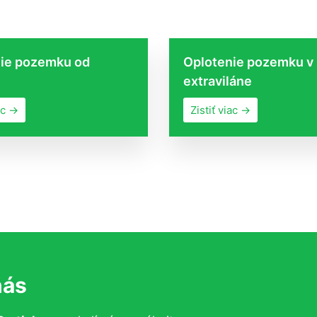
ie pozemku od
Oplotenie pozemku v
extraviláne
ac →
Zistiť viac →
nás