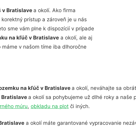
č v Bratislave
a okolí. Ako firma
 korektný prístup a zároveň je u nás
to sme vám plne k dispozícií v prípade
ku na kľúč v Bratislave
a okolí, ale aj
o máme v našom tíme iba dlhoročne
ozemku na kľúč v Bratislave
a okolí, neváhajte sa obrá
v Bratislave
a okolí sa pohybujeme už dlhé roky a naše
orného múru
,
obkladu na plot
či iných.
Bratislave
a okolí máte garantované vypracovanie nezáv