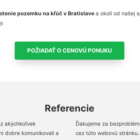
otenie pozemku na kľúč v Bratislave
a okolí od našej 
y.
POŽIADAŤ O CENOVÚ PONUKU
Referencie
ez akýchkoľvek
Ďakujeme za bezproblémo
mi dobre komunikovali a
cez túto webovú stránku. 