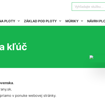
Search
for:
NA PLOTY
ZÁKLAD POD PLOTY
MÚRIKY
NÁVRH PL
a kľúč
ovenska
.
rany.sk.
 priamo v ponuke webovej stránky.