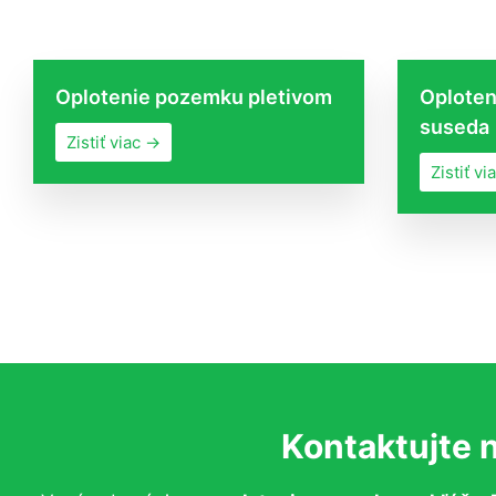
Oplotenie pozemku pletivom
Oploten
suseda
Zistiť viac →
Zistiť vi
Kontaktujte 