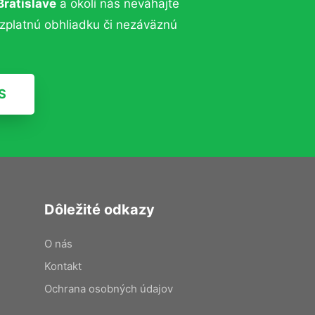
Bratislave
a okolí nás neváhajte
ezplatnú obhliadku či nezáväznú
S
Dôležité odkazy
O nás
Kontakt
Ochrana osobných údajov