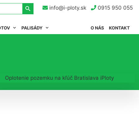
Search Button
info@i-ploty.sk
0915 950 055
OTOV
PALISÁDY
O NÁS
KONTAKT