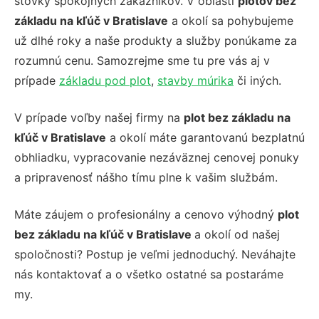
stovky spokojných zákazníkov. V oblasti
plotov bez
základu na kľúč v Bratislave
a okolí sa pohybujeme
už dlhé roky a naše produkty a služby ponúkame za
rozumnú cenu. Samozrejme sme tu pre vás aj v
prípade
základu pod plot
,
stavby múrika
či iných.
V prípade voľby našej firmy na
plot bez základu na
kľúč v Bratislave
a okolí máte garantovanú bezplatnú
obhliadku, vypracovanie nezáväznej cenovej ponuky
a pripravenosť nášho tímu plne k vašim službám.
Máte záujem o profesionálny a cenovo výhodný
plot
bez základu na kľúč v Bratislave
a okolí od našej
spoločnosti? Postup je veľmi jednoduchý. Neváhajte
nás kontaktovať a o všetko ostatné sa postaráme
my.