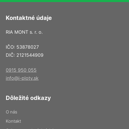
Kontaktné údaje
RIA MONT s. r. o.
IČO: 53878027
DIČ: 2121544909
0915 950 055
info@i-ploty.sk
Dôležité odkazy
O nás
Kontakt