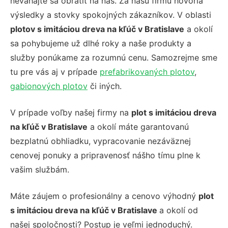
neváhajte sa obrátiť na nás. Za našu firmu hovoria
výsledky a stovky spokojných zákazníkov. V oblasti
plotov s imitáciou dreva na kľúč v Bratislave
a okolí
sa pohybujeme už dlhé roky a naše produkty a
služby ponúkame za rozumnú cenu. Samozrejme sme
tu pre vás aj v prípade
prefabrikovaných plotov
,
gabionových plotov
či iných.
V prípade voľby našej firmy na
plot s imitáciou dreva
na kľúč v Bratislave
a okolí máte garantovanú
bezplatnú obhliadku, vypracovanie nezáväznej
cenovej ponuky a pripravenosť nášho tímu plne k
vašim službám.
Máte záujem o profesionálny a cenovo výhodný
plot
s imitáciou dreva na kľúč v Bratislave
a okolí od
našej spoločnosti? Postup je veľmi jednoduchý.