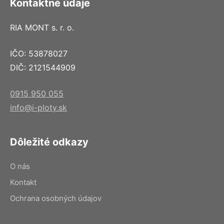
Kontaktné údaje
RIA MONT s. r. o.
IČO: 53878027
DIČ: 2121544909
0915 950 055
info@i-ploty.sk
Dôležité odkazy
O nás
Kontakt
Ochrana osobných údajov