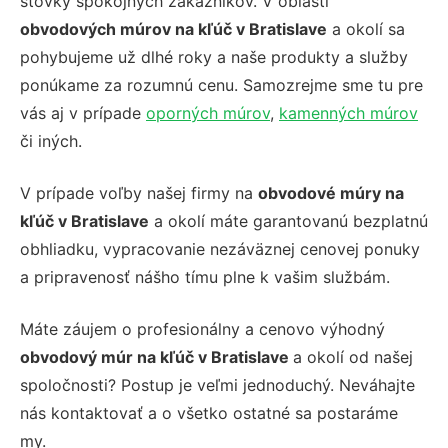
stovky spokojných zákazníkov. V oblasti
obvodových múrov na kľúč v Bratislave
a okolí sa
pohybujeme už dlhé roky a naše produkty a služby
ponúkame za rozumnú cenu. Samozrejme sme tu pre
vás aj v prípade
oporných múrov
,
kamenných múrov
či iných.
V prípade voľby našej firmy na
obvodové múry na
kľúč v Bratislave
a okolí máte garantovanú bezplatnú
obhliadku, vypracovanie nezáväznej cenovej ponuky
a pripravenosť nášho tímu plne k vašim službám.
Máte záujem o profesionálny a cenovo výhodný
obvodový múr na kľúč v Bratislave
a okolí od našej
spoločnosti? Postup je veľmi jednoduchý. Neváhajte
nás kontaktovať a o všetko ostatné sa postaráme
my.